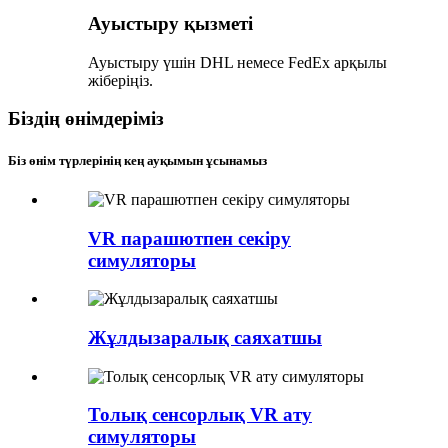
Ауыстыру қызметі
Ауыстыру үшін DHL немесе FedEx арқылы
жіберіңіз.
Біздің өнімдеріміз
Біз өнім түрлерінің кең ауқымын ұсынамыз
VR парашютпен секіру
симуляторы
Жұлдызаралық саяхатшы
Толық сенсорлық VR ату
симуляторы