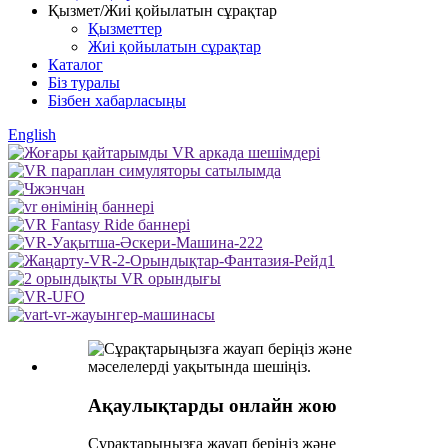
Қызмет/Жиі қойылатын сұрақтар
Қызметтер
Жиі қойылатын сұрақтар
Каталог
Біз туралы
Бізбен хабарласыңы
English
Ақаулықтарды онлайн жою
Сұрақтарыңызға жауап беріңіз және