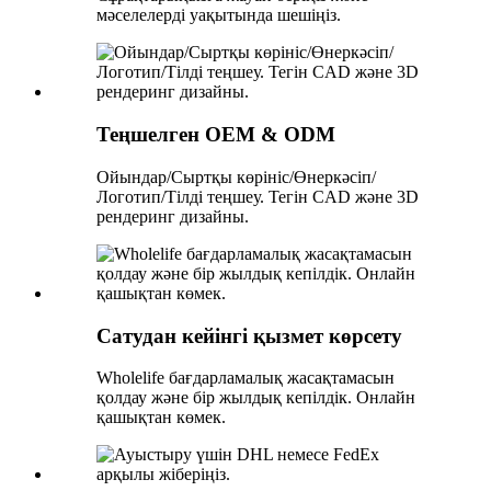
мәселелерді уақытында шешіңіз.
Теңшелген OEM & ODM
Ойындар/Сыртқы көрініс/Өнеркәсіп/
Логотип/Тілді теңшеу. Тегін CAD және 3D
рендеринг дизайны.
Сатудан кейінгі қызмет көрсету
Wholelife бағдарламалық жасақтамасын
қолдау және бір жылдық кепілдік. Онлайн
қашықтан көмек.