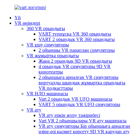
Үй
VR өнімдері
360 VR орындығы
VART түпнұсқа VR 360 орындығы
VART 2 орындық VR 360 орындығы
VR ұшу симуляторы
2 ойыншы VR параплан симуляторы
VR жұмыртқа орындығы
Жаңа 2 орындық 9D VR орындығы
4 орындық VR симуляторы 9D VR
кинотеатры
2 ойыншыға арналған VR симуляторы
виртуалды шындық жұмыртқа орындығы
VR подкасттары
VR НЛО машинасы
Vart 2 орындық VR UFO машинасы
VART 5 орындық VR UFO симуляторы
VR ату
VR ату еркін жүру тәжірибесі
Vart VR 2 ойыншылары VR ату машинасы
VR ату симуляторы Бір ойыншыға арналған
өзіне-өзі қызмет көрсету 9D VR қарудан ату