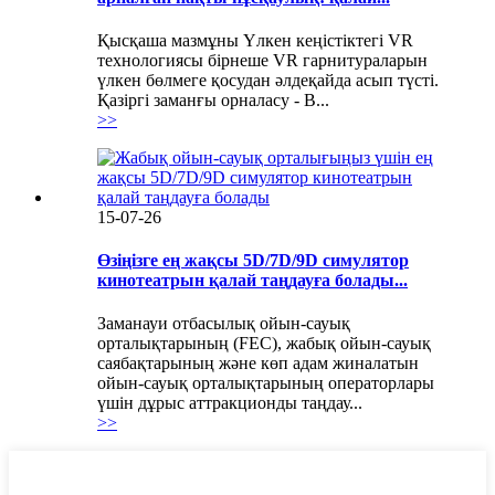
Қысқаша мазмұны Үлкен кеңістіктегі VR
технологиясы бірнеше VR гарнитураларын
үлкен бөлмеге қосудан әлдеқайда асып түсті.
Қазіргі заманғы орналасу - B...
>>
15-07-26
Өзіңізге ең жақсы 5D/7D/9D симулятор
кинотеатрын қалай таңдауға болады...
Заманауи отбасылық ойын-сауық
орталықтарының (FEC), жабық ойын-сауық
саябақтарының және көп адам жиналатын
ойын-сауық орталықтарының операторлары
үшін дұрыс аттракционды таңдау...
>>