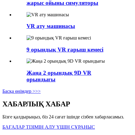
жарыс ойыны симуляторы
VR ату машинасы
9 орындық VR ғарыш кемесі
Жаңа 2 орындық 9D VR
орындығы
Басқа өнімдер >>>
ХАБАРЛЫҚ ХАБАР
Бізге қалдырыңыз, біз 24 сағат ішінде сізбен хабарласамыз.
БАҒАЛАР ТІЗІМІН АЛУ ҮШІН СҰРАНЫС