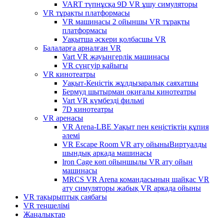
VART түпнұсқа 9D VR ұшу симуляторы
VR тұрақты платформасы
VR машинасы 2 ойыншы VR тұрақты
платформасы
Уақытша әскери қолбасшы VR
Балаларға арналған VR
Vart VR жауынгерлік машинасы
VR сүңгуір қайығы
VR кинотеатры
Уақыт-Кеңістік жұлдызаралық саяхатшы
Бермуд шытырман оқиғалы кинотеатры
Vart VR күмбезді фильмі
7D кинотеатры
VR аренасы
VR Arena-LBE Уақыт пен кеңістіктің құпия
әлемі
VR Escape Room VR ату ойыныВиртуалды
шындық аркада машинасы
lron Cage көп ойыншылы VR ату ойын
машинасы
MRCS VR Arena командасының шайқас VR
ату симуляторы жабық VR аркада ойыны
VR тақырыптық саябағы
VR теңшелімі
Жаңалықтар