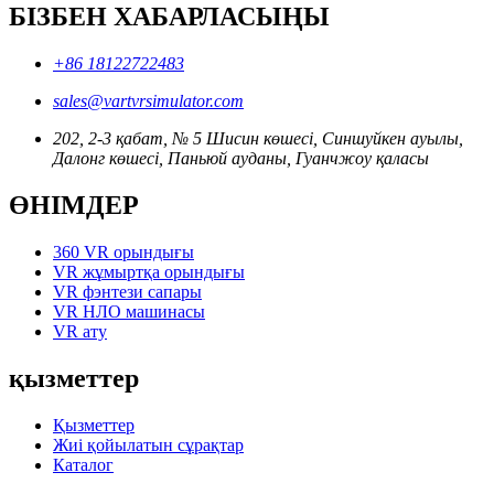
БІЗБЕН ХАБАРЛАСЫҢЫ
+86 18122722483
sales@vartvrsimulator.com
202, 2-3 қабат, № 5 Шисин көшесі, Синшуйкен ауылы,
Далонг көшесі, Паньюй ауданы, Гуанчжоу қаласы
ӨНІМДЕР
360 VR орындығы
VR жұмыртқа орындығы
VR фэнтези сапары
VR НЛО машинасы
VR ату
қызметтер
Қызметтер
Жиі қойылатын сұрақтар
Каталог