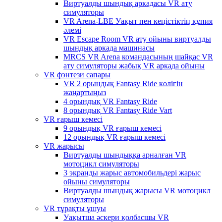
Виртуалды шындық аркадасы VR ату
симуляторы
VR Arena-LBE Уақыт пен кеңістіктің құпия
әлемі
VR Escape Room VR ату ойыны виртуалды
шындық аркада машинасы
MRCS VR Arena командасының шайқас VR
ату симуляторы жабық VR аркада ойыны
VR фэнтези сапары
VR 2 орындық Fantasy Ride көлігін
жаңартыңыз
4 орындық VR Fantasy Ride
8 орындық VR Fantasy Ride Vart
VR ғарыш кемесі
9 орындық VR ғарыш кемесі
12 орындық VR ғарыш кемесі
VR жарысы
Виртуалды шындыққа арналған VR
мотоцикл симуляторы
3 экранды жарыс автомобильдері жарыс
ойыны симуляторы
Виртуалды шындық жарысы VR мотоцикл
симуляторы
VR тұрақты ұшуы
Уақытша әскери қолбасшы VR