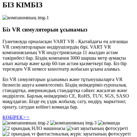
БІЗ КІМБІЗ
Біз VR симуляторын ұсынамыз
Гуанчжоуда орналасқан VART VR - Қытайдағы ең алғашқы
VR симуляторларын өндірушілердің бірі. VART VR
компаниясының VR индустриясында 11 жылдан астам
тәжірибесі бар. Біздің компания 3000 шаршы метр аумақты
алып жатыр және қазір 60-тан астам қызметкері бар. Біз бір
терезеден VR немесе кинотеатр жобасын ұсына аламыз.
Біз VR симуляторын ұсынамыз және тұтынушыларға VR
бизнесін ашуға көмектесеміз. Біздің өнімдеріміз еуропалық
стандартқа, американдық стандартқа сәйкес жасалған және
өндірілген. Барлық өнімдеріміз CE, RoHS, TUV, SGS, SASO
мақұлдаған. Бізде ең үздік жобалау, сату, өндіру, маркетинг,
орнату, сатудан кейінгі команда бар.
КӨБІРЕК
>>