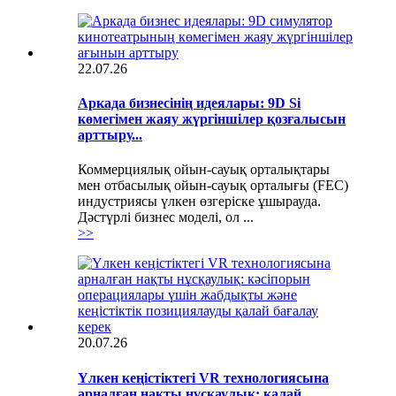
22.07.26
Аркада бизнесінің идеялары: 9D Si
көмегімен жаяу жүргіншілер қозғалысын
арттыру...
Коммерциялық ойын-сауық орталықтары
мен отбасылық ойын-сауық орталығы (FEC)
индустриясы үлкен өзгеріске ұшырауда.
Дәстүрлі бизнес моделі, ол ...
>>
20.07.26
Үлкен кеңістіктегі VR технологиясына
арналған нақты нұсқаулық: қалай...