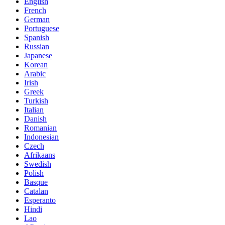
English
French
German
Portuguese
Spanish
Russian
Japanese
Korean
Arabic
Irish
Greek
Turkish
Italian
Danish
Romanian
Indonesian
Czech
Afrikaans
Swedish
Polish
Basque
Catalan
Esperanto
Hindi
Lao